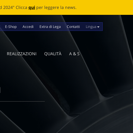
news.
Lingua
E-Shop
Accedi
Extra di Lega
Contatti
REALIZZAZIONI
QUALITÀ
A & S
a