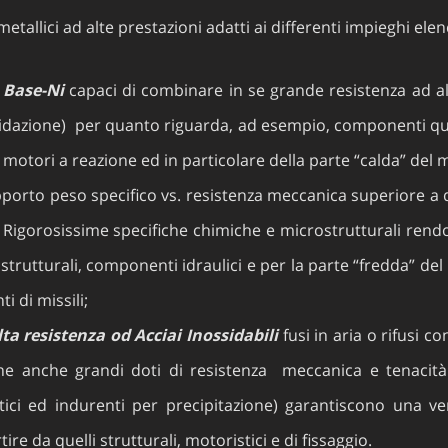
etallici ad alte prestazioni adatti ai differenti impieghi elen
 Base-Ni
capaci di combinare in se grande resistenza ad alt
idazione) per quanto riguarda, ad esempio, componenti quali l
i motori a reazione ed in particolare della parte “calda” del 
pporto peso specifico vs. resistenza meccanica superiore a q
. Rigorosissime specifiche chimiche e microstrutturali rendo
 strutturali, componenti idraulici e per la parte “fredda” 
i di missili;
lta resistenza od Acciai Inossidabili
fusi in aria o rifusi c
e anche grandi doti di resistenza meccanica e tenacità. 
nsitici ed indurenti per precipitazione) garantiscono una 
e da quelli strutturali, motoristici e di fissaggio.