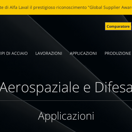
LADE: NUOVA VITA ALLE LAME SPEZZATE Clicca
qui
per leggere la 
Comparatore
IPI DI ACCIAIO
LAVORAZIONI
APPLICAZIONI
PRODUZIONE
Aerospaziale e Difes
Applicazioni