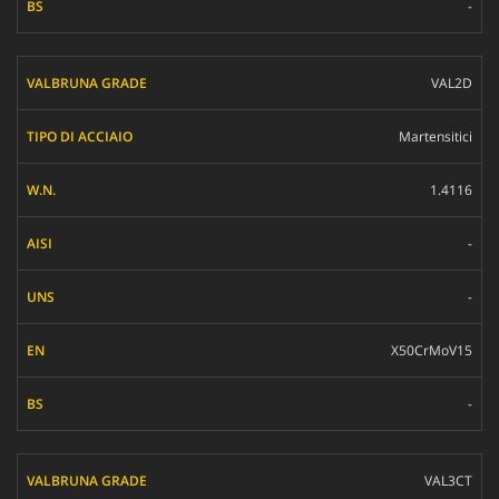
-
VAL2D
Martensitici
1.4116
-
-
X50CrMoV15
-
VAL3CT