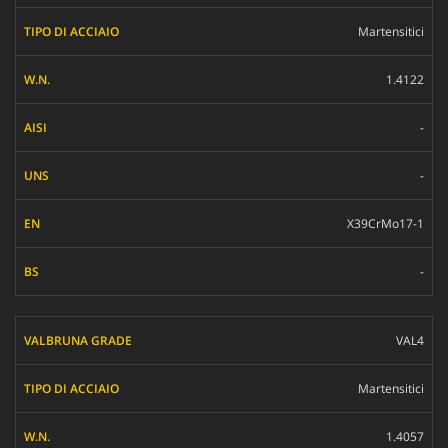
Martensitici
1.4122
-
-
X39CrMo17-1
-
VAL4
Martensitici
1.4057