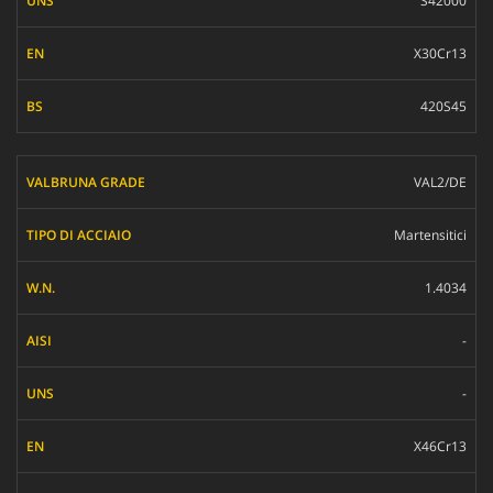
S42000
X30Cr13
420S45
VAL2/DE
Martensitici
1.4034
-
-
X46Cr13