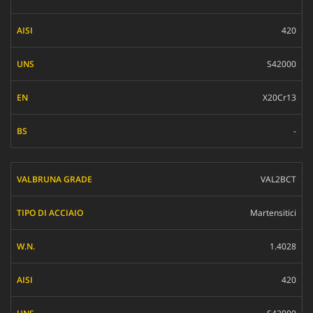
AISI
UNS
420
EN
S42000
BS
X20Cr13
-
VAL2BCT
Martensitici
1.4028
420