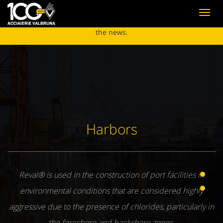
Acciaierie Valbruna has proudly received the "Global
Toggl
Supplier Award 2024" from Alfa Laval Click
here
to read
navig
the news.
Harbors
Reval® is used in the construction of port facilities in
environmental conditions that are considered highly
aggressive due to the presence of chlorides, particularly in
the foreshore and backshore zones.